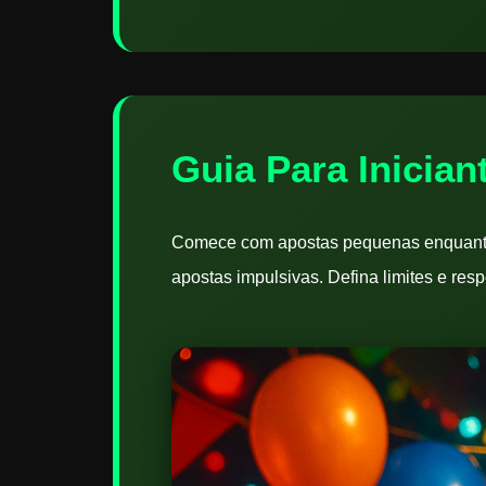
Guia Para Inician
Comece com apostas pequenas enquanto 
apostas impulsivas. Defina limites e res