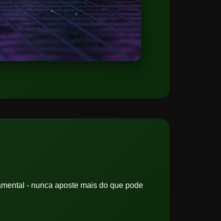
amental - nunca aposte mais do que pode