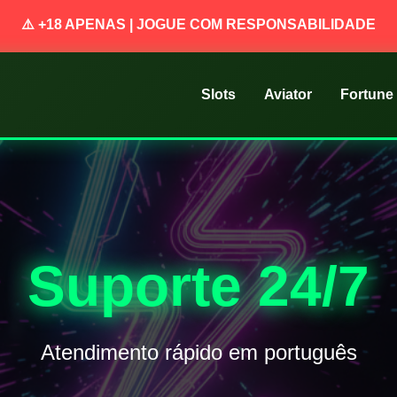
⚠️ +18 APENAS | JOGUE COM RESPONSABILIDADE
Slots
Aviator
Fortune
Suporte 24/7
Atendimento rápido em português