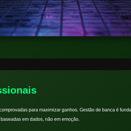
ssionais
s comprovadas para maximizar ganhos. Gestão de banca é fund
es baseadas em dados, não em emoção.