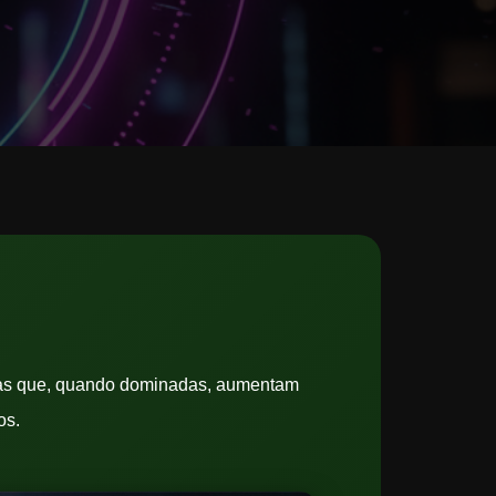
cas que, quando dominadas, aumentam
os.