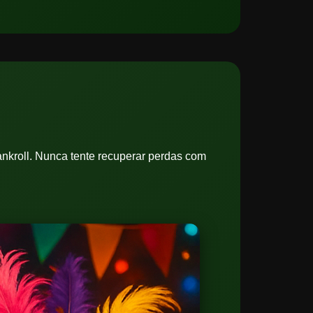
kroll. Nunca tente recuperar perdas com