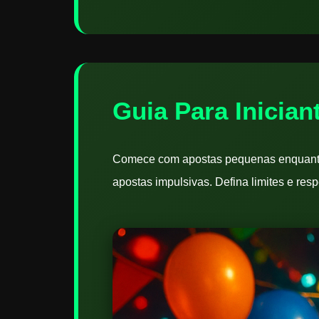
Guia Para Inician
Comece com apostas pequenas enquanto 
apostas impulsivas. Defina limites e res