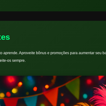
tes
aprende. Aproveite bônus e promoções para aumentar seu ban
peite-os sempre.