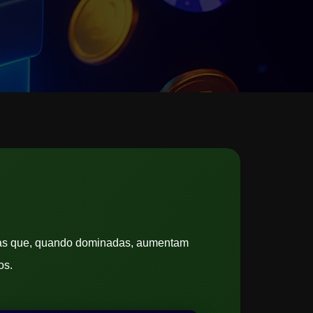
cas que, quando dominadas, aumentam
os.