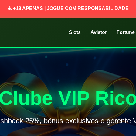
⚠️ +18 APENAS | JOGUE COM RESPONSABILIDADE
Slots
Aviator
Fortune
Clube VIP Ric
shback 25%, bônus exclusivos e gerente 